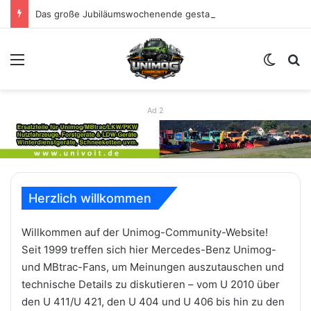
Das große Jubiläumswochenende gestartet: Erste Impressionen zu 80 Jahre Unimog
Menü
Skin u
S
Ad 2
Herzlich willkommen
Willkommen auf der Unimog-Community-Website!
Seit 1999 treffen sich hier Mercedes-Benz Unimog-
und MBtrac-Fans, um Meinungen auszutauschen und
technische Details zu diskutieren – vom U 2010 über
den U 411/U 421, den U 404 und U 406 bis hin zu den