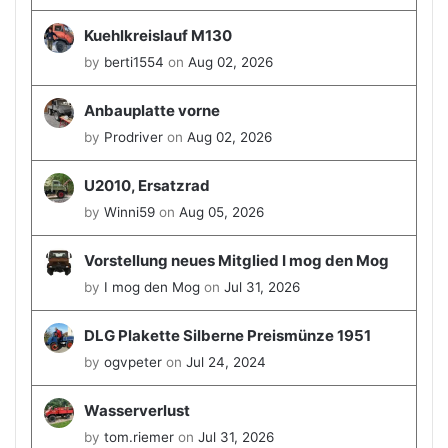
Kuehlkreislauf M130
by
berti1554
on
Aug 02, 2026
Anbauplatte vorne
by
Prodriver
on
Aug 02, 2026
U2010, Ersatzrad
by
Winni59
on
Aug 05, 2026
Vorstellung neues Mitglied I mog den Mog
by
I mog den Mog
on
Jul 31, 2026
DLG Plakette Silberne Preismünze 1951
by
ogvpeter
on
Jul 24, 2024
Wasserverlust
by
tom.riemer
on
Jul 31, 2026