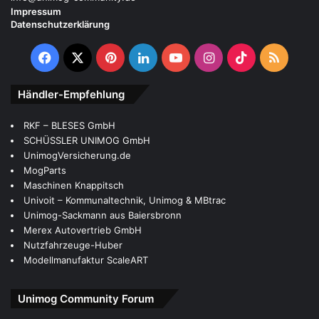
Impressum
Datenschutzerklärung
Facebook
X
Pinterest
LinkedIn
YouTube
Instagram
TikTok
RSS
Händler-Empfehlung
Univoit – Kommunaltechnik, Unimog & MBtrac
Modellmanufaktur ScaleART
Merex Autovertrieb GmbH
Unimog-Sackmann aus Baiersbronn
RKF – BLESES GmbH
MogParts
SCHÜSSLER UNIMOG GmbH
UnimogVersicherung.de
Maschinen Knappitsch
Nutzfahrzeuge-Huber
Unimog Community Forum