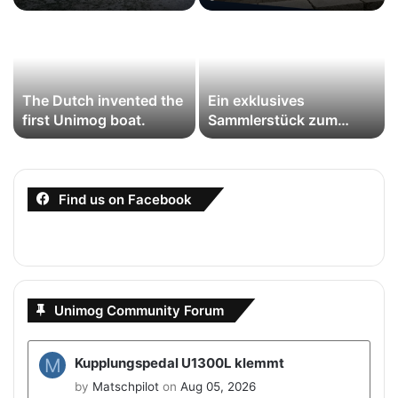
gestartet: Erste
Jubiläumswochenende
Impressionen zu 80
zur Feier der Legende
Jahre Unimog
The Dutch invented the
Ein exklusives
first Unimog boat.
Sammlerstück zum
Unimog-Jubiläum
Find us on Facebook
Unimog Community Forum
M
Kupplungspedal U1300L klemmt
by
Matschpilot
on
Aug 05, 2026