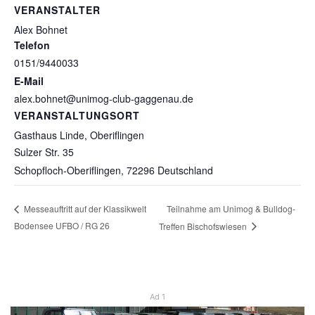
VERANSTALTER
Alex Bohnet
Telefon
0151/9440033
E-Mail
alex.bohnet@unimog-club-gaggenau.de
VERANSTALTUNGSORT
Gasthaus Linde, Oberiflingen
Sulzer Str. 35
Schopfloch-Oberiflingen
,
72296
Deutschland
Teilnahme am Unimog & Bulldog-
Messeauftritt auf der Klassikwelt
Bodensee UFBO / RG 26
Treffen Bischofswiesen
Ad 1