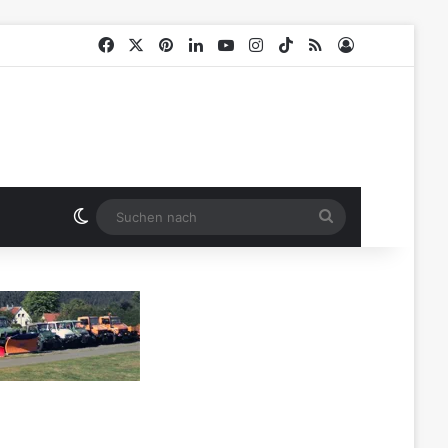
Facebook
X
Pinterest
LinkedIn
YouTube
Instagram
TikTok
RSS
Anmelden
Skin umschalten
Suchen
nach