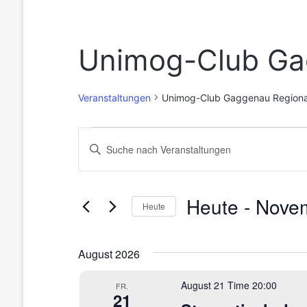
Unimog-Club Ga
Veranstaltungen
Unimog-Club Gaggenau Regiona
V
V
B
i
e
e
t
r
r
t
Heute
 - 
Nove
e
Heute
a
a
S
D
c
n
n
a
h
August 2026
t
l
s
s
u
ü
August 21 Time 20:00
m
t
FR.
t
s
21
w
s