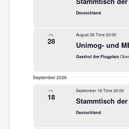
Stammtisch der
a
a
ä
e
h
l
Deutschland
l
l
l
w
e
o
t
t
n
r
.
u
t
u
August 28 Time 20:00
FR.
28
e
Unimog- und MB
n
n
i
n
g
g
Gasthof Am Flugplatz
Ober
g
e
e
e
b
e
n
September 2026
n
n
S
.
September 18 Time 20:00
FR.
S
18
u
Stammtisch der
u
c
c
Deutschland
h
e
h
n