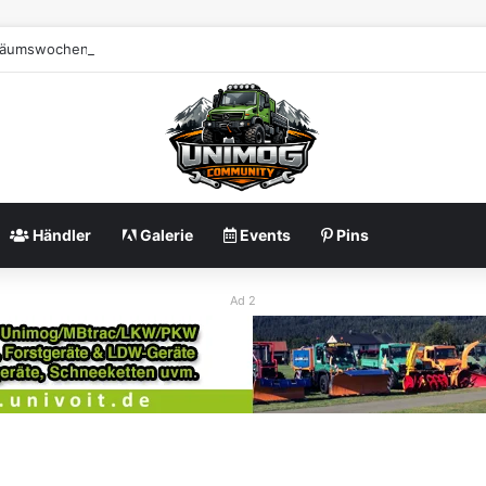
läumswochenende gestartet: Erste Impressionen zu 80 Jahre Unimog
Händler
Galerie
Events
Pins
Ad 2