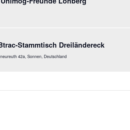
 Unimog-Freunde Lohberg
trac-Stammtisch Dreiländereck
neureuth 42a, Sonnen, Deutschland