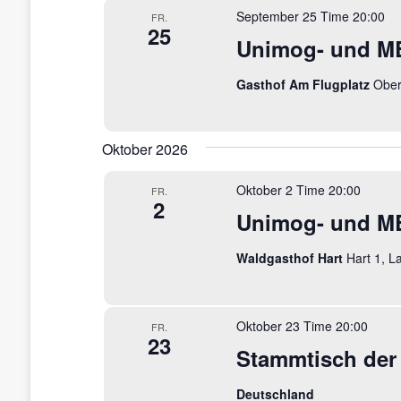
e
a
September 25 Time 20:00
FR.
c
25
u
Unimog- und MB
h
V
n
e
Gasthof Am Flugplatz
Ober
r
d
a
A
n
Oktober 2026
s
n
t
Oktober 2 Time 20:00
FR.
a
s
2
l
Unimog- und MB
t
i
u
Waldgasthof Hart
Hart 1, L
c
n
g
h
e
n
Oktober 23 Time 20:00
FR.
t
23
S
Stammtisch der
c
e
h
Deutschland
l