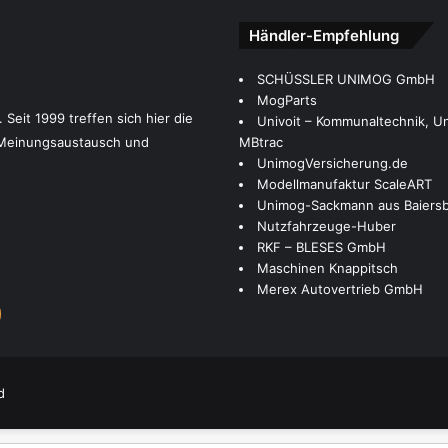
Händler-Empfehlung
Unimog-Sackmann aus Baiers
Modellmanufaktur ScaleART
eit 1999 treffen sich hier die
UnimogVersicherung.de
Meinungsaustausch und
Univoit – Kommunaltechnik, U
MBtrac
Merex Autovertrieb GmbH
Nutzfahrzeuge-Huber
MogParts
Maschinen Knappitsch
SCHÜSSLER UNIMOG GmbH
RKF – BLESES GmbH
k
SS
d