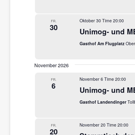
n
ü
,
s
s
Oktober 30 Time 20:00
FR.
N
30
e
Unimog- und MB
l
a
w
Gasthof Am Flugplatz
Ober
o
v
r
i
t
.
November 2026
g
a
November 6 Time 20:00
FR.
6
Unimog- und MB
t
i
Gasthof Landendinger
Tol
o
n
November 20 Time 20:00
FR.
20