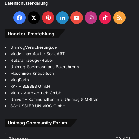
Datenschutzerklärung
Facebook
X
Pinterest
LinkedIn
YouTube
Instagram
TikTok
RSS
Händler-Empfehlung
UnimogVersicherung.de
RKF – BLESES GmbH
Modellmanufaktur ScaleART
Univoit – Kommunaltechnik, Unimog & MBtrac
Nutzfahrzeuge-Huber
MogParts
SCHÜSSLER UNIMOG GmbH
Merex Autovertrieb GmbH
Unimog-Sackmann aus Baiersbronn
Maschinen Knappitsch
Unimog Community Forum