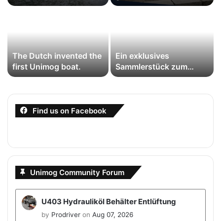
gestartet: Erste
Jubiläumswochenende
Impressionen zu 80
zur Feier der Legende
Jahre Unimog
The Dutch invented the
Ein exklusives
first Unimog boat.
Sammlerstück zum
Unimog-Jubiläum
Find us on Facebook
Unimog Community Forum
U403 Hydrauliköl Behälter Entlüftung
by
Prodriver
on
Aug 07, 2026