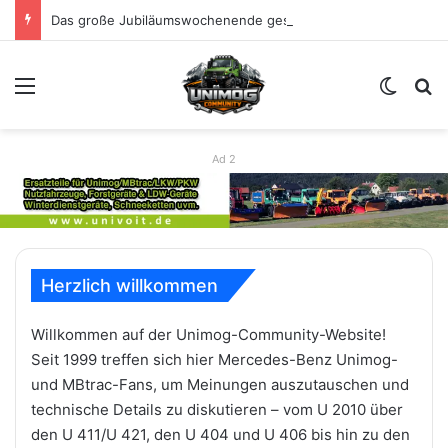
Das große Jubiläumswochenende gestartet: Erste Impressionen zu 80 Jahre Unimog
Menü
Skin u
S
Ad 2
Herzlich willkommen
Willkommen auf der Unimog-Community-Website!
Seit 1999 treffen sich hier Mercedes-Benz Unimog-
und MBtrac-Fans, um Meinungen auszutauschen und
technische Details zu diskutieren – vom U 2010 über
den U 411/U 421, den U 404 und U 406 bis hin zu den