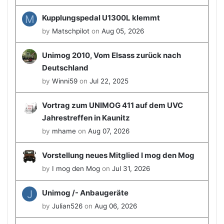
M
Kupplungspedal U1300L klemmt
by
Matschpilot
on
Aug 05, 2026
Unimog 2010, Vom Elsass zurück nach
Deutschland
by
Winni59
on
Jul 22, 2025
Vortrag zum UNIMOG 411 auf dem UVC
Jahrestreffen in Kaunitz
by
mhame
on
Aug 07, 2026
Vorstellung neues Mitglied I mog den Mog
by
I mog den Mog
on
Jul 31, 2026
J
Unimog /- Anbaugeräte
by
Julian526
on
Aug 06, 2026