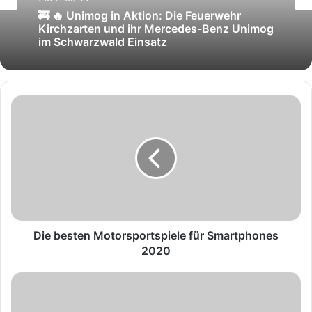
Unimog-Videos
2022-05-22
2022-04-30
🚒 🔥 Unimog in Aktion: Die Feuerwehr
Kirchzarten und ihr Mercedes-Benz Unimog
im Schwarzwald Einsatz
D
🚒 ❤️ 👩‍🚒 Wasserrettung mit dem Unimog
auf Usedom | Mercedes-Benz Unimog in
i
Aktion bei der Feuerwehr
e
b
e
s
t
e
n
M
Die besten Motorsportspiele für Smartphones
o
2020
t
o
B
r
e
s
i