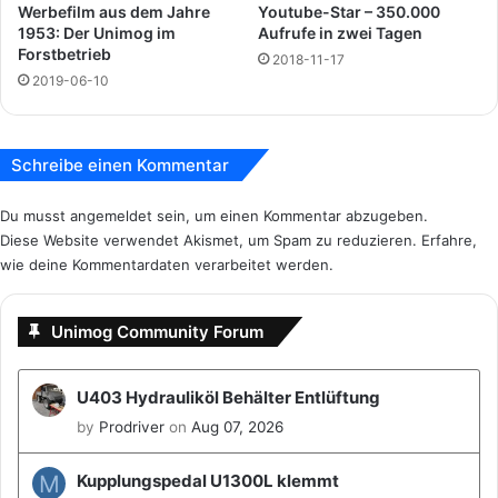
n
t
Werbefilm aus dem Jahre
Youtube-Star – 350.000
e
1953: Der Unimog im
Aufrufe in zwei Tagen
:
Forstbetrieb
s
d
2018-11-17
2
e
2019-06-10
0
r
2
U
0
n
Schreibe einen Kommentar
i
m
Du musst
angemeldet
sein, um einen Kommentar abzugeben.
o
Diese Website verwendet Akismet, um Spam zu reduzieren.
Erfahre,
g
wie deine Kommentardaten verarbeitet werden.
C
l
u
Unimog Community Forum
b
G
a
U403 Hydrauliköl Behälter Entlüftung
g
by
Prodriver
on
Aug 07, 2026
g
e
n
M
Kupplungspedal U1300L klemmt