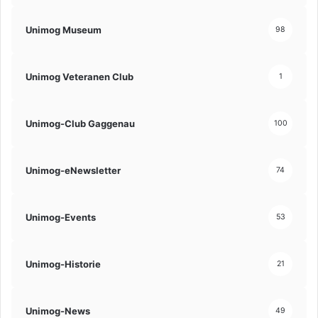
Unimog Museum
98
Unimog Veteranen Club
1
Unimog-Club Gaggenau
100
Unimog-eNewsletter
74
Unimog-Events
53
Unimog-Historie
21
Unimog-News
49