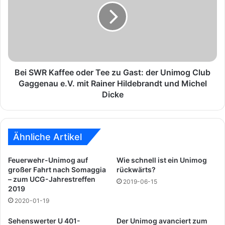
p
S
o
W
r
R
t
K
s
a
p
f
i
f
Bei SWR Kaffee oder Tee zu Gast: der Unimog Club
e
e
Gaggenau e.V. mit Rainer Hildebrandt und Michel
l
e
Dicke
e
o
f
d
ü
e
r
r
Ähnliche Artikel
S
T
m
e
Feuerwehr-Unimog auf
Wie schnell ist ein Unimog
a
e
großer Fahrt nach Somaggia
rückwärts?
r
z
– zum UCG-Jahrestreffen
2019-06-15
t
u
2019
p
G
2020-01-19
h
a
o
s
Sehenswerter U 401-
Der Unimog avanciert zum