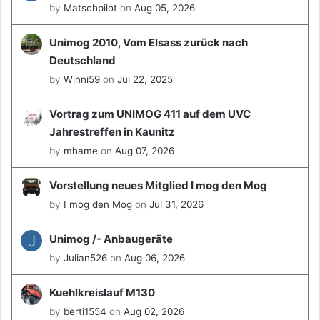
a
by
Matschpilot
on
Aug 05, 2026
u
e
Unimog 2010, Vom Elsass zurück nach
.
Deutschland
V
.
by
Winni59
on
Jul 22, 2025
m
i
Vortrag zum UNIMOG 411 auf dem UVC
t
Jahrestreffen in Kaunitz
R
by
mhame
on
Aug 07, 2026
a
i
n
Vorstellung neues Mitglied I mog den Mog
e
by
I mog den Mog
on
Jul 31, 2026
r
H
J
Unimog /- Anbaugeräte
i
l
by
Julian526
on
Aug 06, 2026
d
e
Kuehlkreislauf M130
b
by
berti1554
on
Aug 02, 2026
r