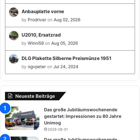
a
Anbauplatte vorne
n
d
by
Prodriver
on
Aug 02, 2026
t
u
U2010, Ersatzrad
n
by
Winni59
on
Aug 05, 2026
d
M
i
DLG Plakette Silberne Preismünze 1951
c
by
ogvpeter
on
Jul 24, 2024
h
e
l
D
Neueste Beiträge
i
c
Das große Jubiläumswochenende
k
gestartet: Impressionen zu 80 Jahre
e
Unimog
2026-08-01
Das große Jubiläumswochenende