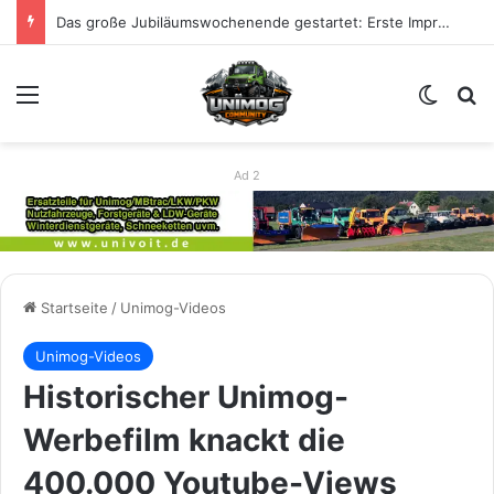
Das große Jubiläumswochenende gestartet: Erste Impressionen zu 80 Jahre Unimog
Menü
Skin u
S
Ad 2
Startseite
/
Unimog-Videos
Unimog-Videos
Historischer Unimog-
Werbefilm knackt die
400.000 Youtube-Views