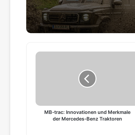
Klasse 2.0 vom 05.09.
„Unimog im Forsteinsa
06.09.2026
Großes TIMBERSPOR
Event in Zusammenarb
der Firma Stihl
M
B
-
t
r
a
c
:
I
n
MB-trac: Innovationen und Merkmale
n
der Mercedes-Benz Traktoren
o
v