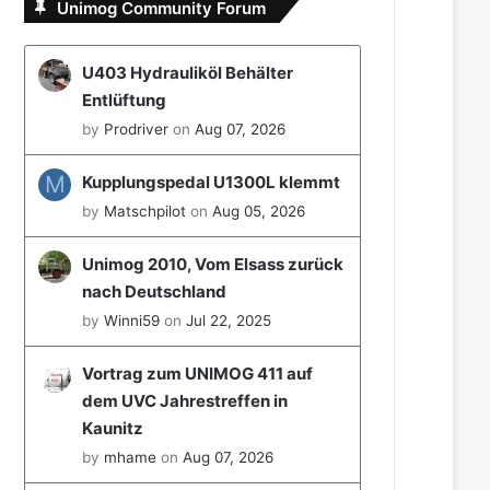
Unimog Community Forum
U403 Hydrauliköl Behälter
Entlüftung
by
Prodriver
on
Aug 07, 2026
M
Kupplungspedal U1300L klemmt
by
Matschpilot
on
Aug 05, 2026
Unimog 2010, Vom Elsass zurück
nach Deutschland
by
Winni59
on
Jul 22, 2025
Vortrag zum UNIMOG 411 auf
dem UVC Jahrestreffen in
Kaunitz
by
mhame
on
Aug 07, 2026