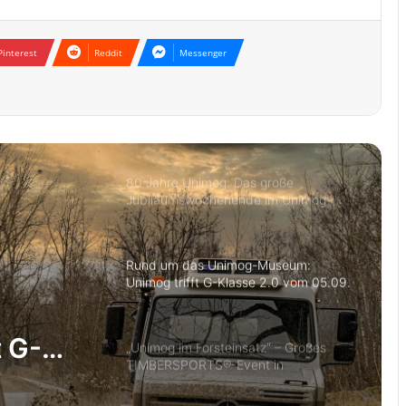
in der Hand“
Dritte Murgtäler Weinmesse am 17. Mai
Pinterest
Reddit
Messenger
2026
80 Jahre Unimog: Das große
Jubiläumswochenende im Unimog-
Museum
Rund um das Unimog-Museum:
Unimog trifft G-Klasse 2.0 vom 05.09.
– 06.09.2026
„Unimog im Forsteinsatz“ – Großes
TIMBERSPORTS®-Event in
Zusammenarbeit mit der Firma Stihl
t G-
„80 Jahre Unimog“-Feier mit großem
Unimog & MB-trac Treffen vom