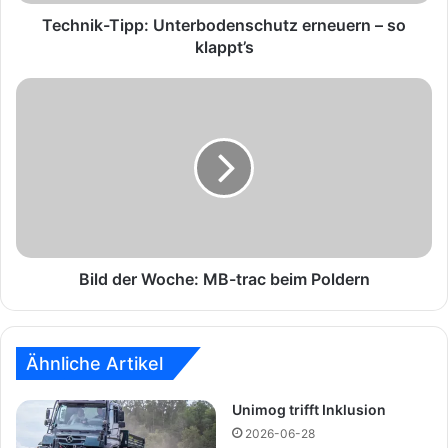
T
i
Technik-Tipp: Unterbodenschutz erneuern – so
p
klappt’s
p
:
B
U
i
n
l
t
d
e
d
r
e
b
r
o
W
d
o
e
c
Bild der Woche: MB-trac beim Poldern
n
h
s
e
c
:
h
M
Ähnliche Artikel
u
B
t
-
Unimog trifft Inklusion
z
t
2026-06-28
e
r