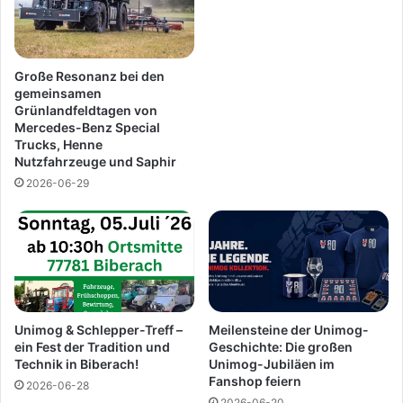
r
a
n
c
e
b
u
e
Große Resonanz bei den
e
i
gemeinsamen
r
Grünlandfeldtagen von
m
Mercedes-Benz Special
n
P
Trucks, Henne
–
o
Nutzfahrzeuge und Saphir
s
l
2026-06-29
o
d
k
e
l
r
a
n
p
p
t
’
Unimog & Schlepper-Treff –
Meilensteine der Unimog-
s
ein Fest der Tradition und
Geschichte: Die großen
Technik in Biberach!
Unimog-Jubiläen im
Fanshop feiern
2026-06-28
2026-06-20