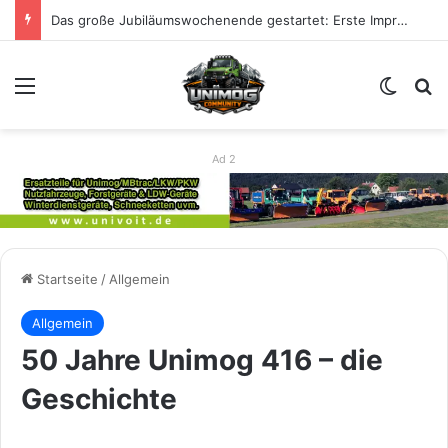
Das große Jubiläumswochenende gestartet: Erste Impressionen zu 80 Jahre Unimog
Menü
Skin u
S
Ad 2
Startseite
/
Allgemein
Allgemein
50 Jahre Unimog 416 – die
Geschichte