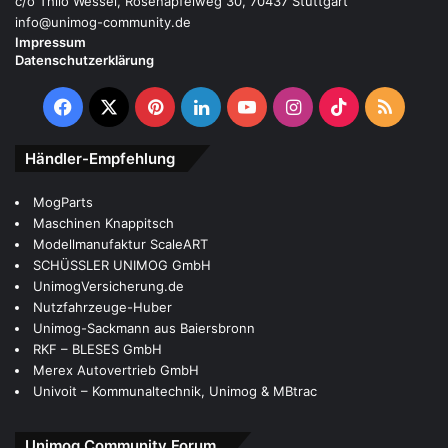
c/o Thilo Wessel, Rosenapfelweg 30, 70437 Stuttgart
info@unimog-community.de
Impressum
Datenschutzerklärung
Facebook
X
Pinterest
LinkedIn
YouTube
Instagram
TikTok
RSS
Händler-Empfehlung
MogParts
Maschinen Knappitsch
Modellmanufaktur ScaleART
SCHÜSSLER UNIMOG GmbH
UnimogVersicherung.de
Nutzfahrzeuge-Huber
Unimog-Sackmann aus Baiersbronn
RKF – BLESES GmbH
Merex Autovertrieb GmbH
Univoit – Kommunaltechnik, Unimog & MBtrac
Unimog Community Forum