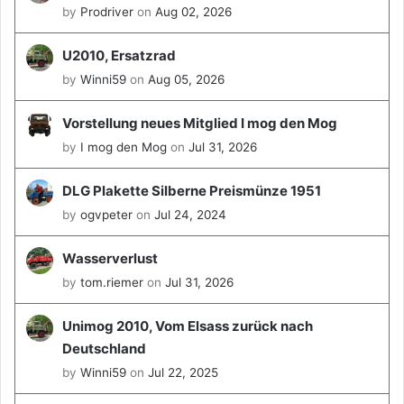
by
Prodriver
on
Aug 02, 2026
U2010, Ersatzrad
by
Winni59
on
Aug 05, 2026
Vorstellung neues Mitglied I mog den Mog
by
I mog den Mog
on
Jul 31, 2026
DLG Plakette Silberne Preismünze 1951
by
ogvpeter
on
Jul 24, 2024
Wasserverlust
by
tom.riemer
on
Jul 31, 2026
Unimog 2010, Vom Elsass zurück nach
Deutschland
by
Winni59
on
Jul 22, 2025