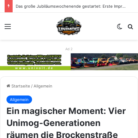
80 Jahre Unimog – Das große Jubiläumswochenende zur Feier der Legende
Menü
Skin u
S
Ad 2
Startseite
/
Allgemein
Allgemein
Ein magischer Moment: Vier
Unimog-Generationen
räumen die Brockenstraße