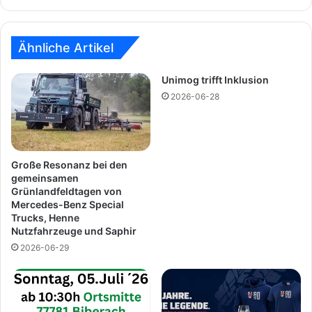
g
s
U
p
4
e
2
k
Ähnliche Artikel
3
t
f
d
Unimog trifft Inklusion
ü
e
2026-06-28
r
s
d
M
e
o
n
n
E
a
Große Resonanz bei den
i
t
gemeinsamen
n
Grünlandfeldtagen von
s
Mercedes-Benz Special
s
M
Trucks, Henne
a
ä
Nutzfahrzeuge und Saphir
t
r
2026-06-29
z
z
a
2
u
0
f
1
S
8