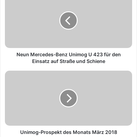
e
u
n
M
e
r
c
e
d
Neun Mercedes-Benz Unimog U 423 für den
e
Einsatz auf Straße und Schiene
s
-
U
B
n
e
i
n
m
z
o
U
g
n
-
i
P
m
r
o
o
Unimog-Prospekt des Monats März 2018