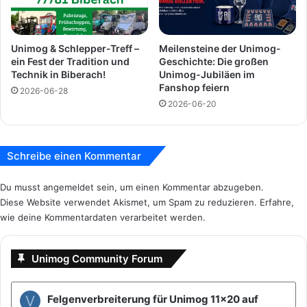
t
r
a
Unimog & Schlepper-Treff –
Meilensteine der Unimog-
ß
ein Fest der Tradition und
Geschichte: Die großen
e
Technik in Biberach!
Unimog-Jubiläen im
u
Fanshop feiern
2026-06-28
n
2026-06-20
d
S
c
h
Schreibe einen Kommentar
i
e
Du musst
angemeldet
sein, um einen Kommentar abzugeben.
n
Diese Website verwendet Akismet, um Spam zu reduzieren.
Erfahre,
e
wie deine Kommentardaten verarbeitet werden.
Unimog Community Forum
V
Felgenverbreiterung für Unimog 11x20 auf