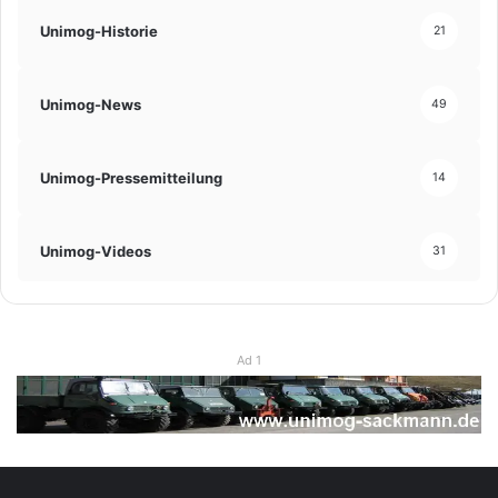
Unimog-Historie
21
Unimog-News
49
Unimog-Pressemitteilung
14
Unimog-Videos
31
Ad 1