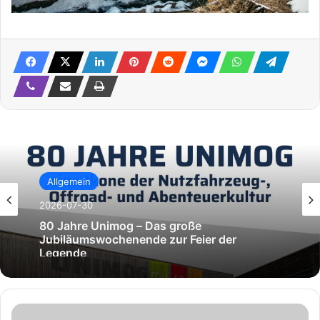
Allgemein
2026-07-30
80 Jahre Unimog – Das große
Jubiläumswochenende zur Feier der
Legende
N