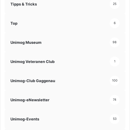
Tipps & Tricks
25
Top
6
Unimog Museum
98
Unimog Veteranen Club
1
Unimog-Club Gaggenau
100
Unimog-eNewsletter
74
Unimog-Events
53