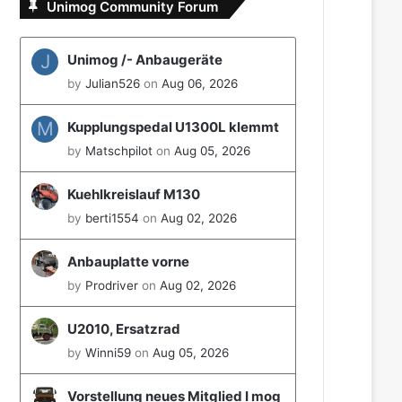
Unimog Community Forum
J
Unimog /- Anbaugeräte
by
Julian526
on
Aug 06, 2026
M
Kupplungspedal U1300L klemmt
by
Matschpilot
on
Aug 05, 2026
Kuehlkreislauf M130
by
berti1554
on
Aug 02, 2026
Anbauplatte vorne
by
Prodriver
on
Aug 02, 2026
U2010, Ersatzrad
by
Winni59
on
Aug 05, 2026
Vorstellung neues Mitglied I mog