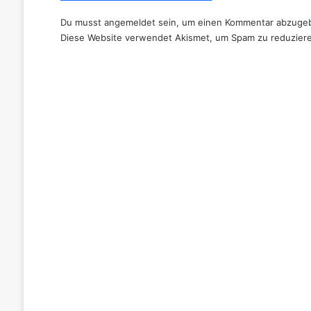
a
r
Du musst
angemeldet
sein, um einen Kommentar abzuge
t
Diese Website verwendet Akismet, um Spam zu reduzier
f
ü
r
d
e
n
U
n
i
m
o
g
i
n
E
u
r
o
V