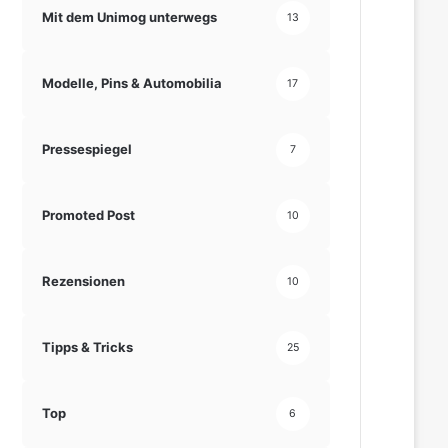
Mit dem Unimog unterwegs
13
Modelle, Pins & Automobilia
17
Pressespiegel
7
Promoted Post
10
Rezensionen
10
Tipps & Tricks
25
Top
6