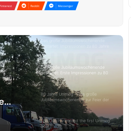
Pinterest
Reddit
Messenger
Das große Jubiläumswochenende
gestartet: Impressionen zu 80 Jahre
Unimog
Das große Jubiläumswochenende
gestartet: Erste Impressionen zu 80
Jahre Unimog
80 Jahre Unimog – Das große
Jubiläumswochenende zur Feier der
Legende
s
The Dutch invented the first Unimog
boat.
e zur
Ein exklusives Sammlerstück zum
Unimog-Jubiläum