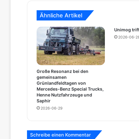
r
k
Ähnliche Artikel
W
ö
r
Unimog trif
t
2026-06-2
h
:
P
r
o
Große Resonanz bei den
d
gemeinsamen
u
Grünlandfeldtagen von
k
Mercedes-Benz Special Trucks,
t
Henne Nutzfahrzeuge und
Saphir
i
o
2026-06-29
n
s
s
t
Schreibe einen Kommentar