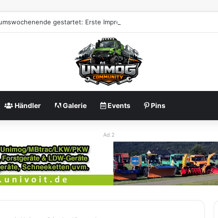
äumswochenende gestartet: Erste Impressionen zu 80 Jahre Unimog
Händler
Galerie
Events
Pins
Ad 2