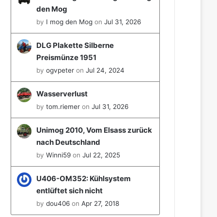
den Mog
by
I mog den Mog
on
Jul 31, 2026
DLG Plakette Silberne
Preismünze 1951
by
ogvpeter
on
Jul 24, 2024
Wasserverlust
by
tom.riemer
on
Jul 31, 2026
Unimog 2010, Vom Elsass zurück
nach Deutschland
by
Winni59
on
Jul 22, 2025
U406-OM352: Kühlsystem
entlüftet sich nicht
by
dou406
on
Apr 27, 2018