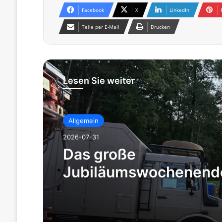
Facebook
X
LinkedIn
Teile per E-Mail
Drucken
Lesen Sie weiter
Allgemein
2026-07-30
80 Jahre Unimog – Da
große
Jubiläumswochenend
Feier der Legende