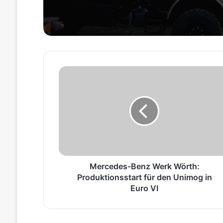
M
e
r
c
e
d
e
s
-
B
Mercedes-Benz Werk Wörth:
e
Produktionsstart für den Unimog in
n
Euro VI
z
W
e