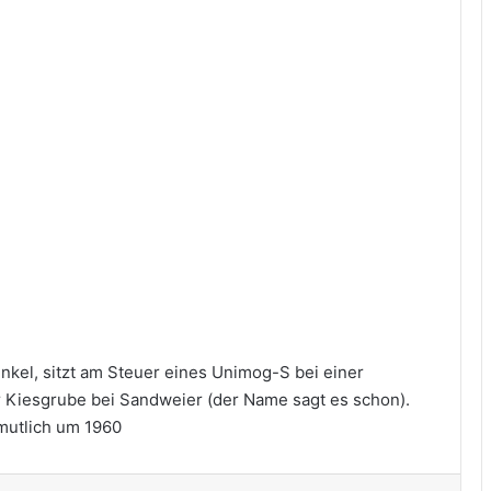
Ein exklusives Sammlerstück zum
Unimog-Jubiläum
Untitled
Impressionen 30 Jahre UCG-
Regionalgruppe Niederbayern
Fokus Schwere Baureihe Unimog
424/425/435: Einladung zum
nkel, sitzt am Steuer eines Unimog-S bei einer
morgigen 5. virtuellen Stammtisch
r Kiesgrube bei Sandweier (der Name sagt es schon).
mutlich um 1960
Unimog U 406 – Die vielseitige Zug-
und Arbeitsmaschine Teil II #unimog