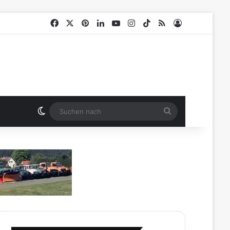
Facebook
X
Pinterest
LinkedIn
YouTube
Instagram
TikTok
RSS
Anmelden
Skin umschalten
Suchen
nach