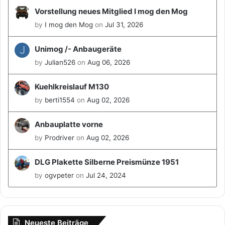
Vorstellung neues Mitglied I mog den Mog
by
I mog den Mog
on
Jul 31, 2026
J
Unimog /- Anbaugeräte
by
Julian526
on
Aug 06, 2026
Kuehlkreislauf M130
by
berti1554
on
Aug 02, 2026
Anbauplatte vorne
by
Prodriver
on
Aug 02, 2026
DLG Plakette Silberne Preismünze 1951
by
ogvpeter
on
Jul 24, 2024
Neueste Beiträge