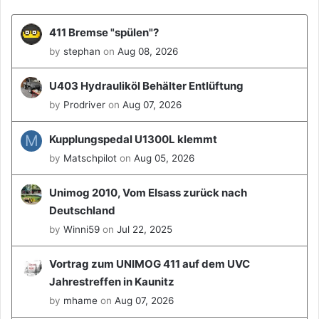
e
o
r
g
e
411 Bremse "spülen"?
n
by
stephan
on
Aug 08, 2026
U403 Hydrauliköl Behälter Entlüftung
by
Prodriver
on
Aug 07, 2026
M
Kupplungspedal U1300L klemmt
by
Matschpilot
on
Aug 05, 2026
Unimog 2010, Vom Elsass zurück nach
Deutschland
by
Winni59
on
Jul 22, 2025
Vortrag zum UNIMOG 411 auf dem UVC
Jahrestreffen in Kaunitz
by
mhame
on
Aug 07, 2026