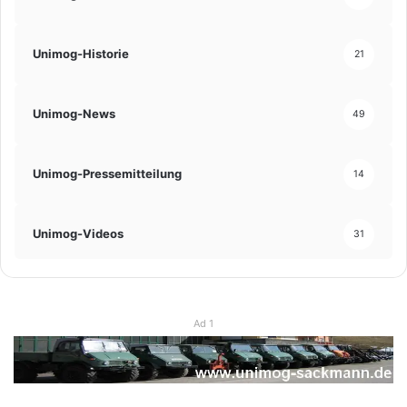
Unimog-Historie
21
Unimog-News
49
Unimog-Pressemitteilung
14
Unimog-Videos
31
Ad 1