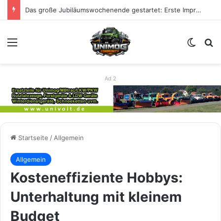
Das große Jubiläumswochenende gestartet: Erste Impressionen zu 80 Jahre Unimog
Menü
Skin u
S
Ad 2
Startseite
/
Allgemein
Allgemein
Kosteneffiziente Hobbys:
Unterhaltung mit kleinem
Budget