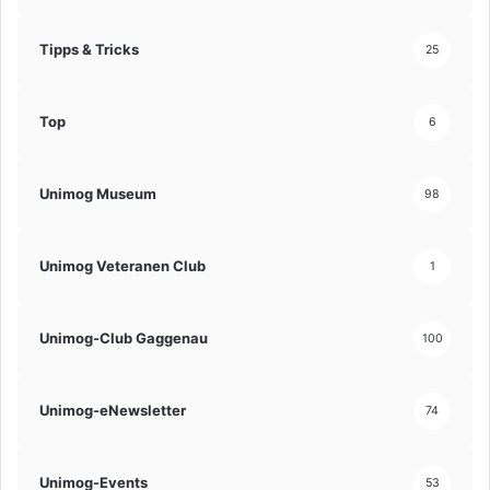
Tipps & Tricks
25
Top
6
Unimog Museum
98
Unimog Veteranen Club
1
Unimog-Club Gaggenau
100
Unimog-eNewsletter
74
Unimog-Events
53