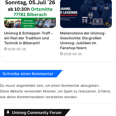
i
c
l
h
l
e
k
F
o
o
m
r
Unimog & Schlepper-Treff –
Meilensteine der Unimog-
m
t
ein Fest der Tradition und
Geschichte: Die großen
e
s
Technik in Biberach!
Unimog-Jubiläen im
n
c
Fanshop feiern
2026-06-28
s
h
2026-06-20
p
r
a
i
k
t
e
t
Schreibe einen Kommentar
t
e
e
i
Du musst
angemeldet
sein, um einen Kommentar abzugeben.
r
m
Diese Website verwendet Akismet, um Spam zu reduzieren.
Erfahre,
e
U
wie deine Kommentardaten verarbeitet werden.
a
n
g
i
i
m
Unimog Community Forum