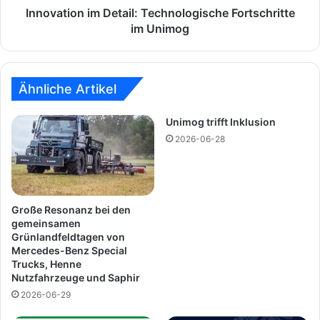
o
n
Innovation im Detail: Technologische Fortschritte
s
i
im Unimog
i
m
t
D
i
e
v
t
Ähnliche Artikel
a
a
u
i
Unimog trifft Inklusion
f
l
2026-06-28
d
:
i
T
e
e
R
c
o
h
Große Resonanz bei den
y
n
gemeinsamen
a
Grünlandfeldtagen von
o
Mercedes-Benz Special
l
l
Trucks, Henne
S
o
Nutzfahrzeuge und Saphir
e
g
2026-06-29
a
i
W
s