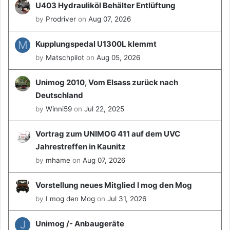
2
U403 Hydrauliköl Behälter Entlüftung
0
by
Prodriver
on
Aug 07, 2026
2
6
M
Kupplungspedal U1300L klemmt
!
by
Matschpilot
on
Aug 05, 2026
💥
🚚
Unimog 2010, Vom Elsass zurück nach
Deutschland
by
Winni59
on
Jul 22, 2025
Vortrag zum UNIMOG 411 auf dem UVC
Jahrestreffen in Kaunitz
by
mhame
on
Aug 07, 2026
Vorstellung neues Mitglied I mog den Mog
by
I mog den Mog
on
Jul 31, 2026
J
Unimog /- Anbaugeräte