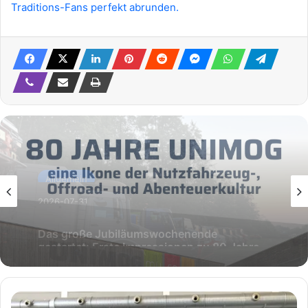
Traditions-Fans perfekt abrunden.
Allgemein
2026-07-30
80 Jahre Unimog – Das große
Jubiläumswochenende zur Feier der
Legende
🚚