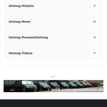
Unimog-Historie
21
Unimog-News
49
Unimog-Pressemitteilung
14
Unimog-Videos
31
Ad 1