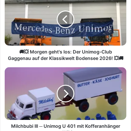
💥
M
o
r
g
e
n
g
e
🚚💥 Morgen geht's los: Der Unimog-Club
h
Gaggenau auf der Klassikwelt Bodensee 2026! 💥🚚
t
'
M
s
i
l
l
o
c
s
h
:
b
D
u
e
b
r
i
U
I
Milchbubi III ─ Unimog U 401 mit Kofferanhänger
n