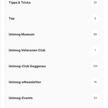
Tipps & Tricks
25
Top
6
Unimog Museum
98
Unimog Veteranen Club
1
Unimog-Club Gaggenau
100
Unimog-eNewsletter
74
Unimog-Events
53