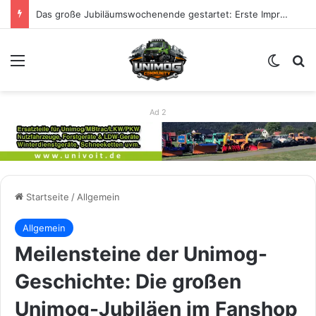
Das große Jubiläumswochenende gestartet: Erste Impressionen zu 80 Jahre Unimog
Menü
Skin u
S
Ad 2
Startseite
/
Allgemein
Allgemein
Meilensteine der Unimog-
Geschichte: Die großen
Unimog-Jubiläen im Fanshop