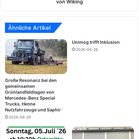
I
von Wiking
i
I
m
─
o
U
g
n
Ähnliche Artikel
-
i
C
m
Unimog trifft Inklusion
l
o
2026-06-28
u
g
b
U
G
4
a
0
g
1
Große Resonanz bei den
g
m
gemeinsamen
e
Grünlandfeldtagen von
i
Mercedes-Benz Special
n
t
Trucks, Henne
a
K
Nutzfahrzeuge und Saphir
u
o
2026-06-29
a
f
u
f
f
e
d
r