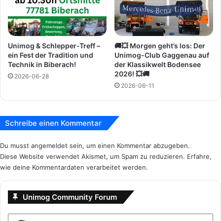
e
a
r
n
K
h
l
ä
Unimog & Schlepper-Treff –
🚚💥 Morgen geht’s los: Der
a
n
ein Fest der Tradition und
Unimog-Club Gaggenau auf
s
g
Technik in Biberach!
der Klassikwelt Bodensee
s
e
2026! 💥🚚
2026-06-28
i
r
2026-06-11
k
v
w
o
e
n
l
W
Schreibe einen Kommentar
t
i
B
k
Du musst
angemeldet
sein, um einen Kommentar abzugeben.
o
i
Diese Website verwendet Akismet, um Spam zu reduzieren.
Erfahre,
d
n
wie deine Kommentardaten verarbeitet werden.
e
g
n
s
Unimog Community Forum
e
e