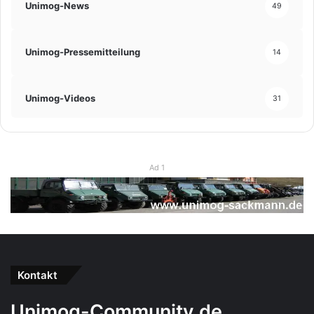
Unimog-News
49
Unimog-Pressemitteilung
14
Unimog-Videos
31
Ad 1
Kontakt
Unimog-Community.de