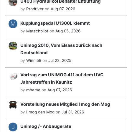
U403 Hydrauliköl Behälter Entlüftung
e
by
Prodriver
on
Aug 07, 2026
s
-
B
M
Kupplungspedal U1300L klemmt
e
by
Matschpilot
on
Aug 05, 2026
n
z
Unimog 2010, Vom Elsass zurück nach
M
Deutschland
u
s
by
Winni59
on
Jul 22, 2025
e
u
Vortrag zum UNIMOG 411 auf dem UVC
m
Jahrestreffen in Kaunitz
.
by
mhame
on
Aug 07, 2026
Vorstellung neues Mitglied I mog den Mog
by
I mog den Mog
on
Jul 31, 2026
J
Unimog /- Anbaugeräte