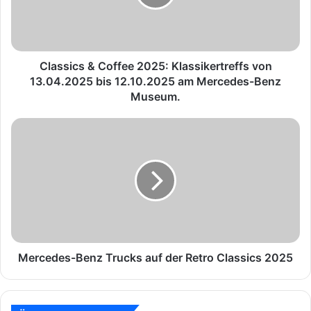
i
c
s
&
C
Classics & Coffee 2025: Klassikertreffs von
o
13.04.2025 bis 12.10.2025 am Mercedes-Benz
f
Museum.
f
e
M
e
e
2
r
0
c
2
e
5
d
:
e
K
s
l
-
a
B
Mercedes-Benz Trucks auf der Retro Classics 2025
s
e
s
n
i
z