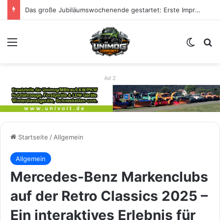
Das große Jubiläumswochenende gestartet: Erste Impressionen zu 80 Jahre Unimog
Menü
Skin u
S
Ad 2
Startseite
/
Allgemein
Allgemein
Mercedes-Benz Markenclubs
auf der Retro Classics 2025 –
Ein interaktives Erlebnis für