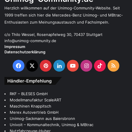
Herzlich willkommen auf der Unimog-Community-Website. Seit
1999 treffen sich hier die Mercedes-Benz Unimog- und MBtrac-
Enthusiasten zum Meinungsaustausch und Fachsimpeln.
c/o Thilo Wessel, Rosenapfelweg 30, 70437 Stuttgart
info@unimog-community.de
Impressum
Datenschutzerklärung
Facebook
X
Pinterest
LinkedIn
YouTube
Instagram
TikTok
RSS
Händler-Empfehlung
RKF – BLESES GmbH
Modellmanufaktur ScaleART
Maschinen Knappitsch
Merex Autovertrieb GmbH
Unimog-Sackmann aus Baiersbronn
Univoit – Kommunaltechnik, Unimog & MBtrac
Nutzfahrzeuge-Huber