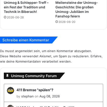
Unimog & Schlepper-Treff –
Meilensteine der Unimog-
b
i
ein Fest der Tradition und
Geschichte: Die großen
i
c
Technik in Biberach!
Unimog-Jubiläen im
s
s
Fanshop feiern
2026-06-28
1
2
2026-06-20
2
0
.
2
1
5
0
Schreibe einen Kommentar
.
2
Du musst
angemeldet
sein, um einen Kommentar abzugeben.
0
Diese Website verwendet Akismet, um Spam zu reduzieren.
Erfahre,
2
wie deine Kommentardaten verarbeitet werden.
5
a
m
Unimog Community Forum
M
e
r
411 Bremse "spülen"?
c
by
stephan
on
Aug 08, 2026
e
d