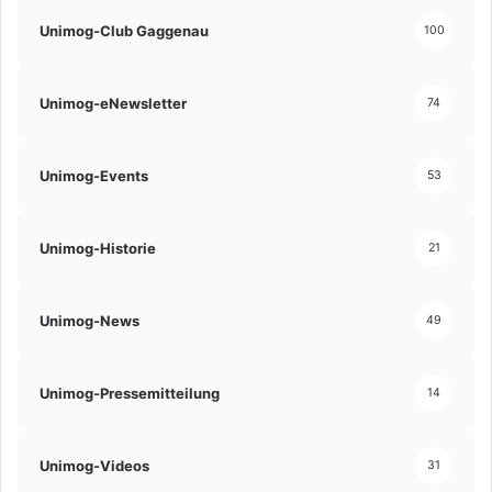
Unimog-Club Gaggenau
100
Unimog-eNewsletter
74
Unimog-Events
53
Unimog-Historie
21
Unimog-News
49
Unimog-Pressemitteilung
14
Unimog-Videos
31