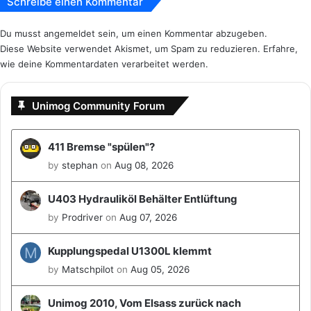
a
Schreibe einen Kommentar
t
r
e
t
Du musst
angemeldet
sein, um einen Kommentar abzugeben.
r
e
Diese Website verwendet Akismet, um Spam zu reduzieren.
Erfahre,
e
t
wie deine Kommentardaten verarbeitet werden.
E
i
n
Unimog Community Forum
s
t
i
411 Bremse "spülen"?
m
by
stephan
on
Aug 08, 2026
m
u
U403 Hydrauliköl Behälter Entlüftung
n
by
Prodriver
on
Aug 07, 2026
g
M
Kupplungspedal U1300L klemmt
by
Matschpilot
on
Aug 05, 2026
Unimog 2010, Vom Elsass zurück nach