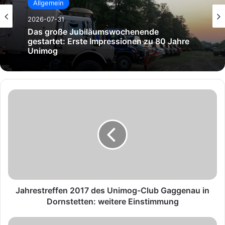
Allgemein
2026-07-30
Allgemein
80 Jahre Unimog – Das große
2026-07-31
Jubiläumswochenende zur Feier der
Legende
J
Das große Jubiläumswochenende
a
gestartet: Erste Impressionen zu 80 Jahre
h
Unimog
r
e
s
t
r
e
f
Jahrestreffen 2017 des Unimog-Club Gaggenau in
f
Dornstetten: weitere Einstimmung
e
n
U