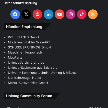
Datenschutzerklärung
Facebook
X
Pinterest
LinkedIn
YouTube
Instagram
TikTok
RSS
Händler-Empfehlung
RKF – BLESES GmbH
Modellmanufaktur ScaleART
SCHÜSSLER UNIMOG GmbH
Maschinen Knappitsch
MogParts
UnimogVersicherung.de
Unimog-Sackmann aus Baiersbronn
Univoit – Kommunaltechnik, Unimog & MBtrac
Nutzfahrzeuge-Huber
Merex Autovertrieb GmbH
Unimog Community Forum