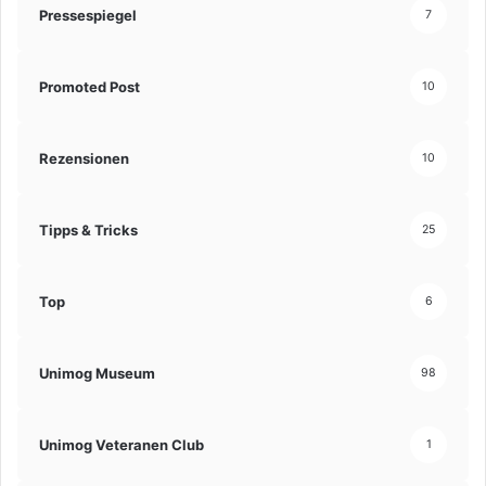
Pressespiegel
7
Promoted Post
10
Rezensionen
10
Tipps & Tricks
25
Top
6
Unimog Museum
98
Unimog Veteranen Club
1