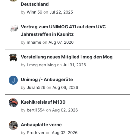
Deutschland
by
Winni59
on
Jul 22, 2025
Vortrag zum UNIMOG 411 auf dem UVC
Jahrestreffen in Kaunitz
by
mhame
on
Aug 07, 2026
Vorstellung neues Mitglied I mog den Mog
by
I mog den Mog
on
Jul 31, 2026
J
Unimog /- Anbaugeräte
by
Julian526
on
Aug 06, 2026
Kuehlkreislauf M130
by
berti1554
on
Aug 02, 2026
Anbauplatte vorne
by
Prodriver
on
Aug 02, 2026