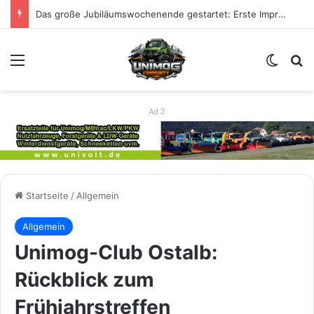
Das große Jubiläumswochenende gestartet: Erste Impressionen zu 80 Jahre Unimog
Menü
Skin u
S
Ad 2
Startseite
/
Allgemein
Allgemein
Unimog-Club Ostalb:
Rückblick zum
Frühjahrstreffen