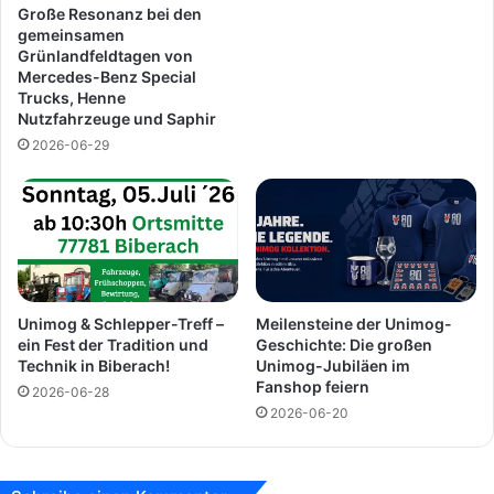
g
n
Große Resonanz bei den
e
g
gemeinsamen
n
Grünlandfeldtagen von
e
Mercedes-Benz Special
a
n
Trucks, Henne
u
-
Nutzfahrzeuge und Saphir
i
S
2026-06-29
n
c
D
h
o
w
r
e
n
n
s
n
t
i
e
n
Unimog & Schlepper-Treff –
Meilensteine der Unimog-
t
g
ein Fest der Tradition und
Geschichte: Die großen
t
e
Technik in Biberach!
Unimog-Jubiläen im
e
n
Fanshop feiern
2026-06-28
n
g
2026-06-20
:
e
w
s
e
t
i