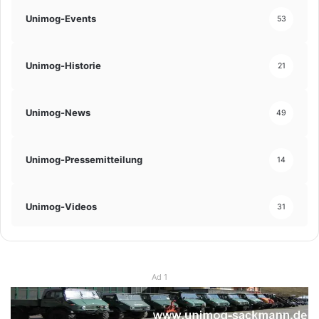
Unimog-Events
53
Unimog-Historie
21
Unimog-News
49
Unimog-Pressemitteilung
14
Unimog-Videos
31
Ad 1