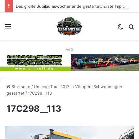
Das große Jubiläumswochenende gestartet: Erste Impressionen zu 80 Jahre Unimog
Menü
Skin u
S
Ad 2
Startseite
/
Unimog-Tour 2017 in Villingen-Schwenningen
gestartet
/
17C298__113
17C298__113