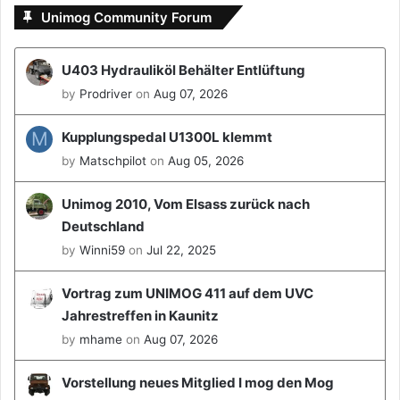
Unimog Community Forum
U403 Hydrauliköl Behälter Entlüftung
by
Prodriver
on
Aug 07, 2026
M
Kupplungspedal U1300L klemmt
by
Matschpilot
on
Aug 05, 2026
Unimog 2010, Vom Elsass zurück nach
Deutschland
by
Winni59
on
Jul 22, 2025
Vortrag zum UNIMOG 411 auf dem UVC
Jahrestreffen in Kaunitz
by
mhame
on
Aug 07, 2026
Vorstellung neues Mitglied I mog den Mog