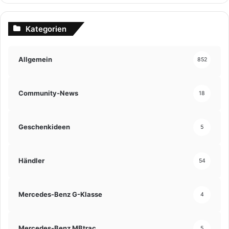
Kategorien
Allgemein
852
Community-News
18
Geschenkideen
5
Händler
54
Mercedes-Benz G-Klasse
4
Mercedes-Benz MBtrac
5