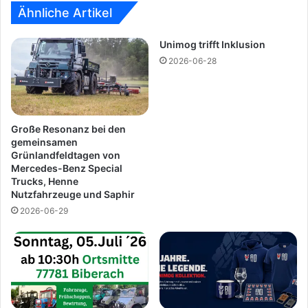
r
g
Ähnliche Artikel
M
-
a
P
Unimog trifft Inklusion
n
r
2026-06-28
f
o
r
s
e
p
d
e
F
k
Große Resonanz bei den
l
t
gemeinsamen
Grünlandfeldtagen von
o
v
Mercedes-Benz Special
r
o
Trucks, Henne
u
n
Nutzfahrzeuge und Saphir
s
D
2026-06-29
a
i
m
l
e
r
-