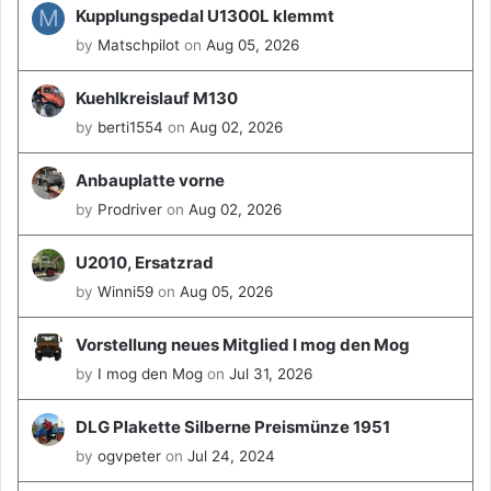
M
Kupplungspedal U1300L klemmt
by
Matschpilot
on
Aug 05, 2026
Kuehlkreislauf M130
by
berti1554
on
Aug 02, 2026
Anbauplatte vorne
by
Prodriver
on
Aug 02, 2026
U2010, Ersatzrad
by
Winni59
on
Aug 05, 2026
Vorstellung neues Mitglied I mog den Mog
by
I mog den Mog
on
Jul 31, 2026
DLG Plakette Silberne Preismünze 1951
by
ogvpeter
on
Jul 24, 2024