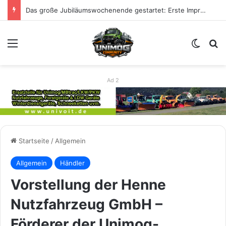
80 Jahre Unimog – Das große Jubiläumswochenende zur Feier der Legende
Menü
Skin u
S
Ad 2
Startseite
/
Allgemein
Allgemein
Händler
Vorstellung der Henne
Nutzfahrzeug GmbH –
Förderer der Unimog-