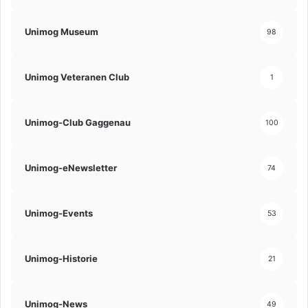
Unimog Museum
98
Unimog Veteranen Club
1
Unimog-Club Gaggenau
100
Unimog-eNewsletter
74
Unimog-Events
53
Unimog-Historie
21
Unimog-News
49