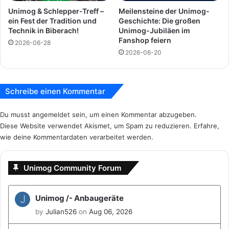
B
Unimog & Schlepper-Treff –
Meilensteine der Unimog-
e
ein Fest der Tradition und
Geschichte: Die großen
n
Technik in Biberach!
Unimog-Jubiläen im
z
Fanshop feiern
2026-06-28
1
2026-06-20
9
5
1
Schreibe einen Kommentar
Du musst
angemeldet
sein, um einen Kommentar abzugeben.
Diese Website verwendet Akismet, um Spam zu reduzieren.
Erfahre,
wie deine Kommentardaten verarbeitet werden.
Unimog Community Forum
J
Unimog /- Anbaugeräte
by
Julian526
on
Aug 06, 2026