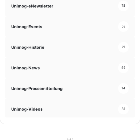
Unimog-eNewsletter
74
Unimog-Events
53
Unimog-Historie
21
Unimog-News
49
Unimog-Pressemitteilung
14
Unimog-Videos
31
Ad 1