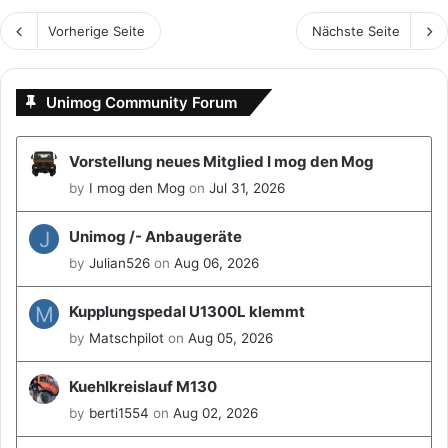
Vorherige Seite
Nächste Seite
Unimog Community Forum
Vorstellung neues Mitglied I mog den Mog
by
I mog den Mog
on
Jul 31, 2026
J
Unimog /- Anbaugeräte
by
Julian526
on
Aug 06, 2026
M
Kupplungspedal U1300L klemmt
by
Matschpilot
on
Aug 05, 2026
Kuehlkreislauf M130
by
berti1554
on
Aug 02, 2026