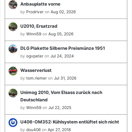
Anbauplatte vorne
by
Prodriver
on
Aug 02, 2026
U2010, Ersatzrad
by
Winni59
on
Aug 05, 2026
DLG Plakette Silberne Preismünze 1951
by
ogvpeter
on
Jul 24, 2024
Wasserverlust
by
tom.riemer
on
Jul 31, 2026
Unimog 2010, Vom Elsass zurück nach
Deutschland
by
Winni59
on
Jul 22, 2025
U406-OM352: Kühlsystem entlüftet sich nicht
by
dou406
on
Apr 27, 2018