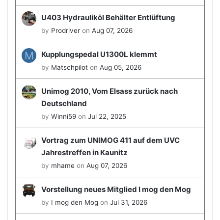
U403 Hydrauliköl Behälter Entlüftung
by
Prodriver
on
Aug 07, 2026
M
Kupplungspedal U1300L klemmt
by
Matschpilot
on
Aug 05, 2026
Unimog 2010, Vom Elsass zurück nach
Deutschland
by
Winni59
on
Jul 22, 2025
Vortrag zum UNIMOG 411 auf dem UVC
Jahrestreffen in Kaunitz
by
mhame
on
Aug 07, 2026
Vorstellung neues Mitglied I mog den Mog
by
I mog den Mog
on
Jul 31, 2026