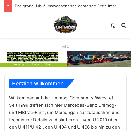
Das große Jubiläumswochenende gestartet: Erste Impressionen zu 80 Jahre Unimog
Menü
Skin u
S
Ad 2
Herzlich willkommen
Willkommen auf der Unimog-Community-Website!
Seit 1999 treffen sich hier Mercedes-Benz Unimog-
und MBtrac-Fans, um Meinungen auszutauschen und
technische Details zu diskutieren – vom U 2010 über
den U 411/U 421, den U 404 und U 406 bis hin zu den