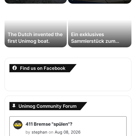
gestartet: Erste
Jubiläumswochenende
Impressionen zu 80
zur Feier der Legende
Jahre Unimog
The Dutch invented the
Ein exklusives
first Unimog boat.
Sammlerstück zum
Unimog-Jubiläum
Find us on Facebook
Unimog Community Forum
411 Bremse "spülen"?
by
stephan
on
Aug 08, 2026