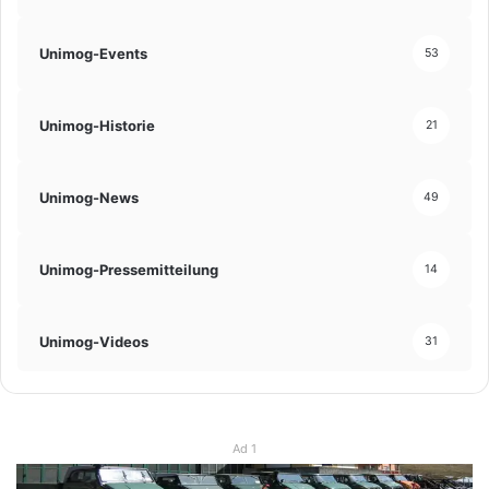
Unimog-Events
53
Unimog-Historie
21
Unimog-News
49
Unimog-Pressemitteilung
14
Unimog-Videos
31
Ad 1