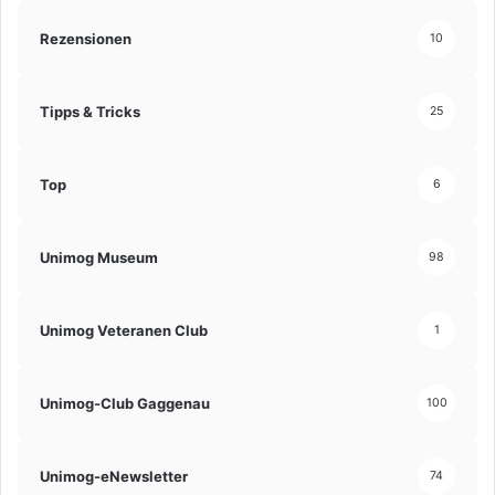
Rezensionen
10
Tipps & Tricks
25
Top
6
Unimog Museum
98
Unimog Veteranen Club
1
Unimog-Club Gaggenau
100
Unimog-eNewsletter
74