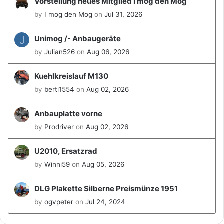
Vorstellung neues Mitglied I mog den Mog
by
I mog den Mog
on
Jul 31, 2026
J
Unimog /- Anbaugeräte
by
Julian526
on
Aug 06, 2026
Kuehlkreislauf M130
by
berti1554
on
Aug 02, 2026
Anbauplatte vorne
by
Prodriver
on
Aug 02, 2026
U2010, Ersatzrad
by
Winni59
on
Aug 05, 2026
DLG Plakette Silberne Preismünze 1951
by
ogvpeter
on
Jul 24, 2024